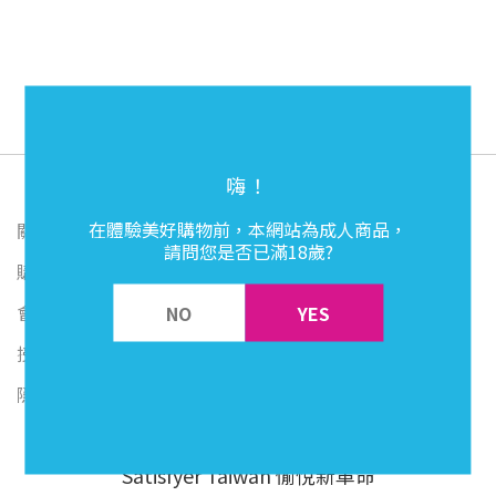
嗨！
在體驗美好購物前，本網站為成人商品，
關於我們
請問您是否已滿18歲?
購物須知
會員好康
NO
YES
授權合作實體門市
隱私權政策
Satisfyer Taiwan 愉悅新革命