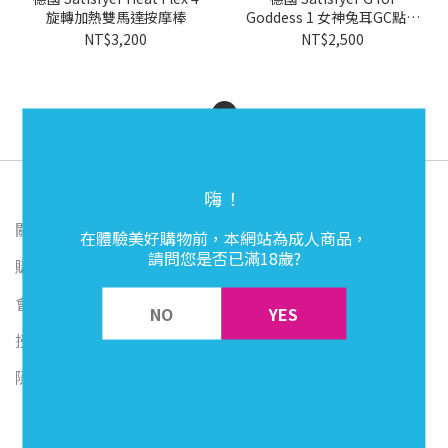
旋轉加熱雙馬達按摩棒
Goddess 1 女神兔耳GC點按
摩棒
NT$3,200
NT$2,500
1
嗨！
關於我們
在體驗美好購物前，本網站為成人商品，
請問您是否已滿18歲?
購物須知
會員好康
NO
YES
授權合作實體門市
隱私權政策